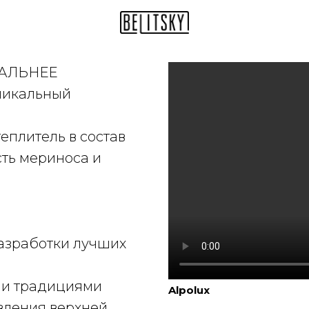
РАЛЬНЕЕ
никальный
еплитель в состав
сть мериноса и
разработки лучших
ыми традициями
Alpolux
вления верхней