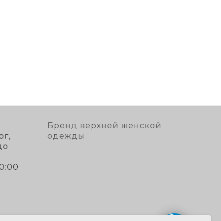
Бренд верхней женской
рг,
одежды
до
10:00