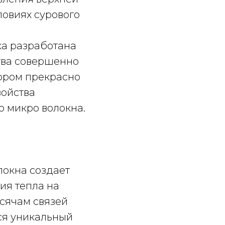
ловиях сурового
ка разработана
тва совершенно
тором прекрасно
войства
о микро волокна.
локна создает
ия тепла на
сячам связей
ся уникальный