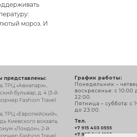
поддерживать
пературу:
 лютый мороз. И
График работы:
ы представлены:
Понедельник – четве
, ТРЦ «Авиапарк»,
воскресенье: с 10:00 
кий бульвар, д. 4 (3-й
22:00.
 корнер Fashion Travel
Пятница – суббота: с 
до 23:00.
а, ТРЦ «Европейский»,
Тел.
дь Киевского вокзала,
+7 915 403 0555
атриум «Лондон», 2-й
+7 927 540 1223
 корнер Fashion Travel